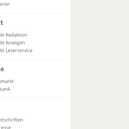
oren
t
kt Redaktion
kt Anzeigen
kt Leserservice
he
nmarkt
bank
itschriften
resse