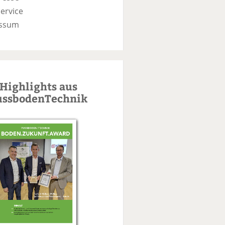
ervice
ssum
Highlights aus
ussbodenTechnik