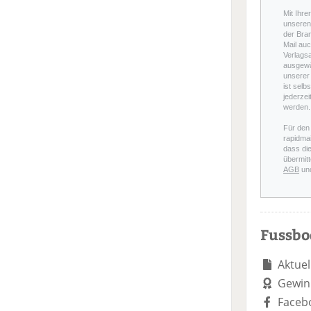
Mit Ihre
unseren 
der Bra
Mail auc
Verlags
ausgewä
unserer 
ist selb
jederzei
werden.
Für den
rapidmai
dass di
übermitt
AGB
un
Fussb
Aktuel
Gewin
Faceb