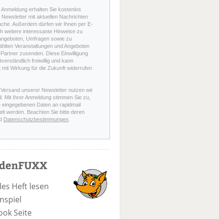
r Anmeldung erhalten Sie kostenlos
Newsletter mit aktuellen Nachrichten
nche. Außerdem dürfen wir Ihnen per E-
h weitere interessante Hinweise zu
angeboten, Umfragen sowie zu
hlten Veranstaltungen und Angeboten
Partner zusenden. Diese Einwilligung
stverständlich freiwillig und kann
t mit Wirkung für die Zukunft widerrufen
 Versand unserer Newsletter nutzen wir
l. Mit Ihrer Anmeldung stimmen Sie zu,
e eingegebenen Daten an rapidmail
elt werden. Beachten Sie bitte deren
d
Datenschutzbestimmungen
.
odenFUXX
les Heft lesen
nspiel
ook Seite