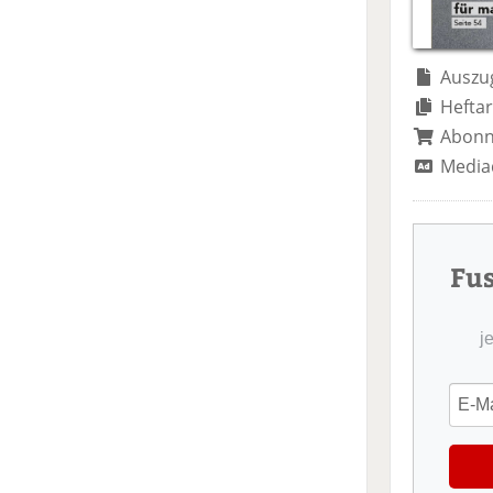
Auszug
Heftar
Abon
Media
Fu
j