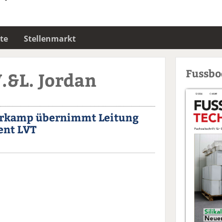
te
Stellenmarkt
Fussb
.&L. Jordan
verkamp übernimmt Leitung
nt LVT