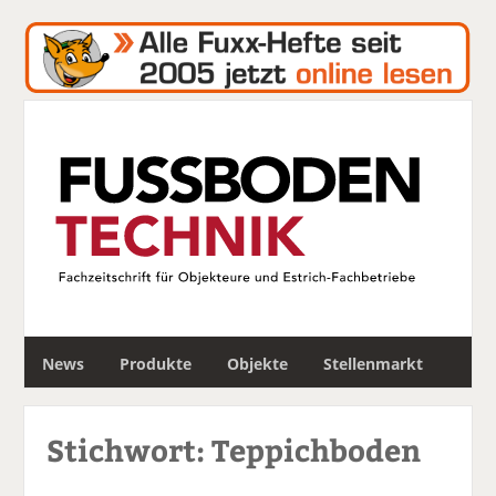
S
News
Produkte
Objekte
Stellenmarkt
u
c
h
Stichwort: Teppichboden
e