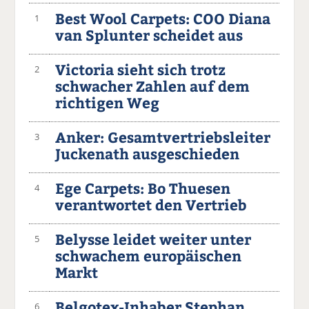
Best Wool Carpets: COO Diana
1
van Splunter scheidet aus
Victoria sieht sich trotz
2
schwacher Zahlen auf dem
richtigen Weg
Anker: Gesamtvertriebsleiter
3
Juckenath ausgeschieden
Ege Carpets: Bo Thuesen
4
verantwortet den Vertrieb
Belysse leidet weiter unter
5
schwachem europäischen
Markt
Belgotex-Inhaber Stephan
6