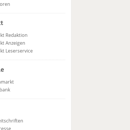
oren
t
kt Redaktion
kt Anzeigen
kt Leserservice
he
nmarkt
bank
itschriften
resse