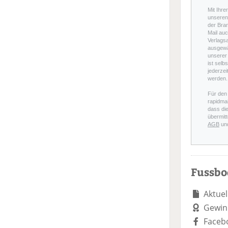
Mit Ihre
unseren 
der Bra
Mail auc
Verlags
ausgewä
unserer 
ist selb
jederzei
werden.
Für den
rapidmai
dass di
übermitt
AGB
un
Fussb
Aktuel
Gewin
Faceb