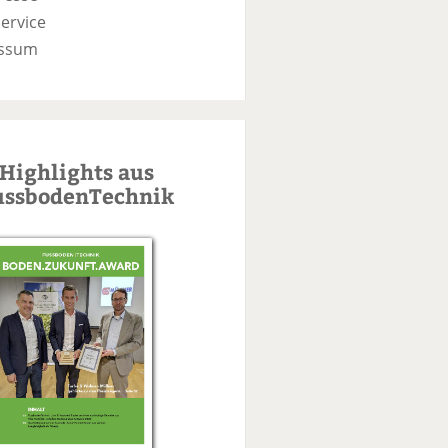
ervice
ssum
Highlights aus
ussbodenTechnik