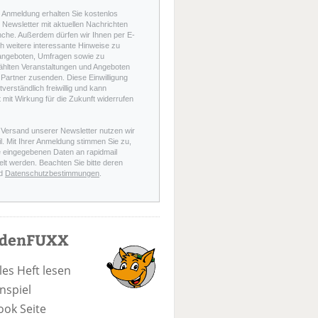
r Anmeldung erhalten Sie kostenlos
Newsletter mit aktuellen Nachrichten
nche. Außerdem dürfen wir Ihnen per E-
h weitere interessante Hinweise zu
angeboten, Umfragen sowie zu
hlten Veranstaltungen und Angeboten
Partner zusenden. Diese Einwilligung
stverständlich freiwillig und kann
t mit Wirkung für die Zukunft widerrufen
 Versand unserer Newsletter nutzen wir
l. Mit Ihrer Anmeldung stimmen Sie zu,
e eingegebenen Daten an rapidmail
elt werden. Beachten Sie bitte deren
d
Datenschutzbestimmungen
.
odenFUXX
les Heft lesen
nspiel
ook Seite