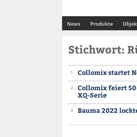
News
Produkte
Objek
Stichwort: 
Collomix startet 
1
Collomix feiert 5
2
XQ-Serie
Bauma 2022 lockt
3