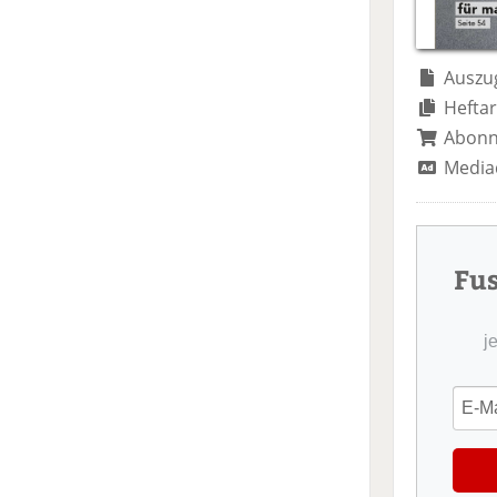
Auszug
Heftar
Abon
Media
Fu
j