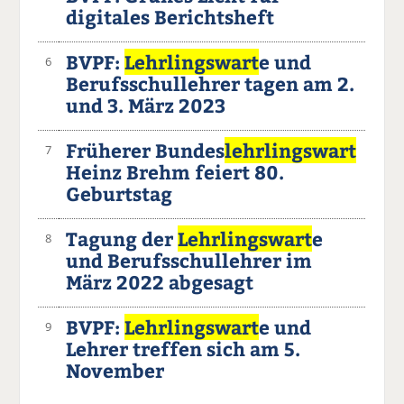
digitales Berichtsheft
BVPF:
Lehrlingswart
e und
6
Berufsschullehrer tagen am 2.
und 3. März 2023
Früherer Bundes
lehrlingswart
7
Heinz Brehm feiert 80.
Geburtstag
Tagung der
Lehrlingswart
e
8
und Berufsschullehrer im
März 2022 abgesagt
BVPF:
Lehrlingswart
e und
9
Lehrer treffen sich am 5.
November