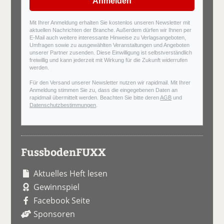
Anmelden
Mit Ihrer Anmeldung erhalten Sie kostenlos unseren Newsletter mit
aktuellen Nachrichten der Branche. Außerdem dürfen wir Ihnen per
E-Mail auch weitere interessante Hinweise zu Verlagsangeboten,
Umfragen sowie zu ausgewählten Veranstaltungen und Angeboten
unserer Partner zusenden. Diese Einwilligung ist selbstverständlich
freiwillig und kann jederzeit mit Wirkung für die Zukunft widerrufen
werden.
Für den Versand unserer Newsletter nutzen wir rapidmail. Mit Ihrer
Anmeldung stimmen Sie zu, dass die eingegebenen Daten an
rapidmail übermittelt werden. Beachten Sie bitte deren
AGB
und
Datenschutzbestimmungen
.
FussbodenFUXX
Aktuelles Heft lesen
Gewinnspiel
Facebook Seite
Sponsoren