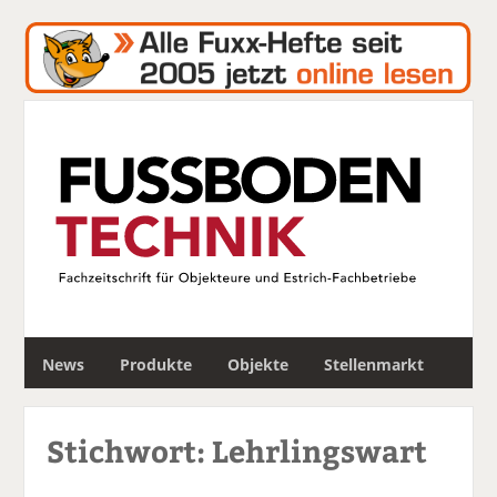
S
News
Produkte
Objekte
Stellenmarkt
u
c
h
Stichwort: Lehrlingswart
e