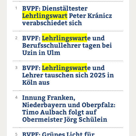
BVPF: Dienstältester
1
Lehrlingswart
Peter Kránicz
verabschiedet sich
BVPF:
Lehrlingswart
e und
2
Berufsschullehrer tagen bei
Uzin in Ulm
BVPF:
Lehrlingswart
e und
3
Lehrer tauschen sich 2025 in
Köln aus
Innung Franken,
4
Niederbayern und Oberpfalz:
Timo Aulbach folgt auf
Obermeister Jörg Schülein
BVPF: Grünes Licht für
5