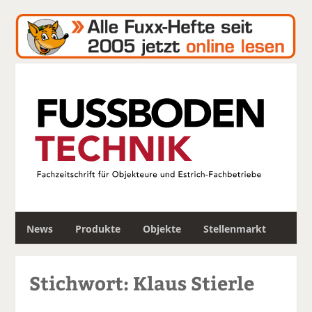
S
News
Produkte
Objekte
Stellenmarkt
u
c
h
Stichwort: Klaus Stierle
e