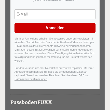
Anmelden
Mit Ihrer Anmeldung erhalten Sie kostenlos unseren Newsletter mit
aktuellen Nachrichten der Branche. Außerdem dürfen wir Ihnen per
E-Mail auch weitere interessante Hinweise zu Verlagsangeboten,
Umfragen sowie zu ausgewählten Veranstaltungen und Angeboten
unserer Partner zusenden. Diese Einwilligung ist selbstverständlich
freiwillig und kann jederzeit mit Wirkung für die Zukunft widerrufen
werden.
Für den Versand unserer Newsletter nutzen wir rapidmail. Mit Ihrer
Anmeldung stimmen Sie zu, dass die eingegebenen Daten an
rapidmail übermittelt werden. Beachten Sie bitte deren
AGB
und
Datenschutzbestimmungen
.
FussbodenFUXX