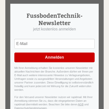
FussbodenTechnik-
Newsletter
jetzt kostenlos anmelden
Anmelden
Mit Ihrer Anmeldung erhalten Sie kostenlos unseren Newsletter mit
aktuellen Nachrichten der Branche. Außerdem dürfen wir Ihnen per
E-Mail auch weitere interessante Hinweise zu Verlagsangeboten,
Umfragen sowie zu ausgewählten Veranstaltungen und Angeboten
unserer Partner zusenden. Diese Einwilligung ist selbstverständlich
freiwillig und kann jederzeit mit Wirkung für die Zukunft widerrufen
werden.
Für den Versand unserer Newsletter nutzen wir rapidmail. Mit Ihrer
Anmeldung stimmen Sie zu, dass die eingegebenen Daten an
rapidmail übermittelt werden. Beachten Sie bitte deren
AGB
und
Datenschutzbestimmungen
.