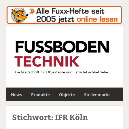
S
News
Produkte
Objekte
Stellenmarkt
u
c
h
Stichwort: IFR Köln
e