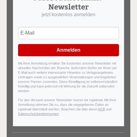
Newsletter
jetzt kostenlos anmelden
Anmelden
Mit Ihrer Anmeldung erhalten Sie kostenlos unseren Newsletter mit
aktuellen Nachrichten der Branche. Außerdem dürfen wir Ihnen per
E-Mail auch weitere interessante Hinweise zu Verlagsangeboten,
Umfragen sowie zu ausgewählten Veranstaltungen und Angeboten
unserer Partner zusenden. Diese Einwilligung ist selbstverständlich
freiwillig und kann jederzeit mit Wirkung für die Zukunft widerrufen
werden.
Für den Versand unserer Newsletter nutzen wir rapidmail. Mit Ihrer
Anmeldung stimmen Sie zu, dass die eingegebenen Daten an
rapidmail übermittelt werden. Beachten Sie bitte deren
AGB
und
Datenschutzbestimmungen
.