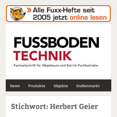
S
News
Produkte
Objekte
Stellenmarkt
u
c
h
Stichwort: Herbert Geier
e