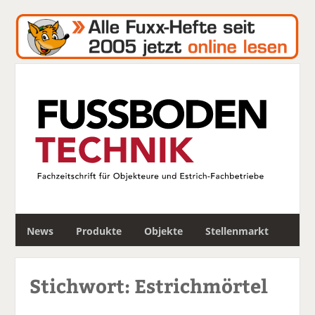
S
News
Produkte
Objekte
Stellenmarkt
u
c
h
Stichwort: Estrichmörtel
e