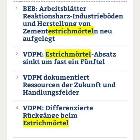
BEB: Arbeitsblätter
1
Reaktionsharz-Industrieböden
und Herstellung von
Zement
estrichmörtel
n neu
aufgelegt
VDPM:
Estrichmörtel
-Absatz
2
sinkt um fast ein Fünftel
VDPM dokumentiert
3
Ressourcen der Zukunft und
Handlungsfelder
VDPM: Differenzierte
4
Rückgänge beim
Estrichmörtel