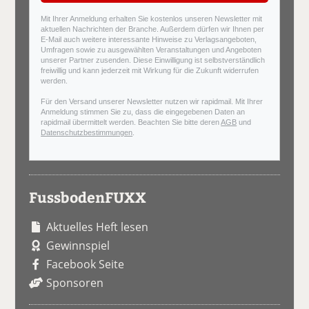
Mit Ihrer Anmeldung erhalten Sie kostenlos unseren Newsletter mit
aktuellen Nachrichten der Branche. Außerdem dürfen wir Ihnen per
E-Mail auch weitere interessante Hinweise zu Verlagsangeboten,
Umfragen sowie zu ausgewählten Veranstaltungen und Angeboten
unserer Partner zusenden. Diese Einwilligung ist selbstverständlich
freiwillig und kann jederzeit mit Wirkung für die Zukunft widerrufen
werden.
Für den Versand unserer Newsletter nutzen wir rapidmail. Mit Ihrer
Anmeldung stimmen Sie zu, dass die eingegebenen Daten an
rapidmail übermittelt werden. Beachten Sie bitte deren
AGB
und
Datenschutzbestimmungen
.
FussbodenFUXX
Aktuelles Heft lesen
Gewinnspiel
Facebook Seite
Sponsoren