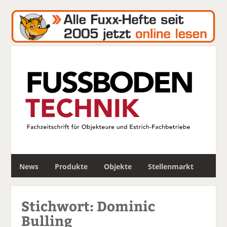
S
News
Produkte
Objekte
Stellenmarkt
u
c
h
Stichwort: Dominic
e
Bulling