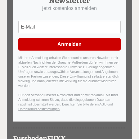
Newsletter
jetzt kostenlos anmelden
Anmelden
Mit Ihrer Anmeldung erhalten Sie kostenlos unseren Newsletter mit
aktuellen Nachrichten der Branche. Außerdem dürfen wir Ihnen per
E-Mail auch weitere interessante Hinweise zu Verlagsangeboten,
Umfragen sowie zu ausgewählten Veranstaltungen und Angeboten
unserer Partner zusenden. Diese Einwilligung ist selbstverständlich
freiwillig und kann jederzeit mit Wirkung für die Zukunft widerrufen
werden.
Für den Versand unserer Newsletter nutzen wir rapidmail. Mit Ihrer
Anmeldung stimmen Sie zu, dass die eingegebenen Daten an
rapidmail übermittelt werden. Beachten Sie bitte deren
AGB
und
Datenschutzbestimmungen
.
FussbodenFUXX