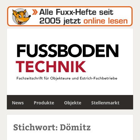
S
News
Produkte
Objekte
Stellenmarkt
u
c
h
Stichwort: Dömitz
e