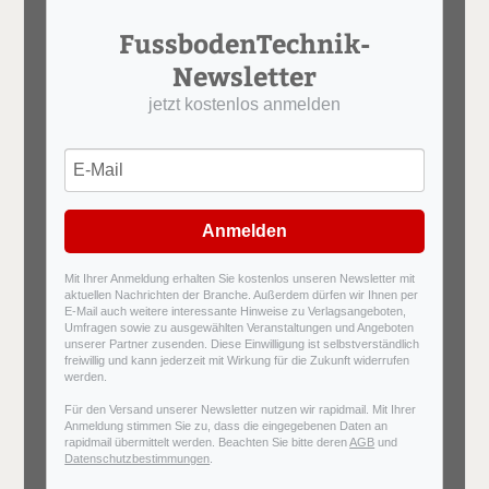
FussbodenTechnik-
Newsletter
jetzt kostenlos anmelden
Anmelden
Mit Ihrer Anmeldung erhalten Sie kostenlos unseren Newsletter mit
aktuellen Nachrichten der Branche. Außerdem dürfen wir Ihnen per
E-Mail auch weitere interessante Hinweise zu Verlagsangeboten,
Umfragen sowie zu ausgewählten Veranstaltungen und Angeboten
unserer Partner zusenden. Diese Einwilligung ist selbstverständlich
freiwillig und kann jederzeit mit Wirkung für die Zukunft widerrufen
werden.
Für den Versand unserer Newsletter nutzen wir rapidmail. Mit Ihrer
Anmeldung stimmen Sie zu, dass die eingegebenen Daten an
rapidmail übermittelt werden. Beachten Sie bitte deren
AGB
und
Datenschutzbestimmungen
.