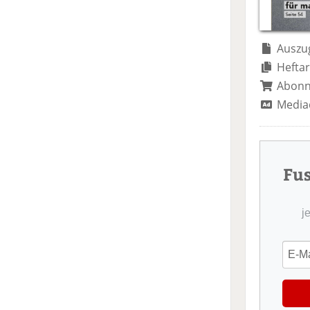
Auszug
Heftar
Abon
Media
Fu
j