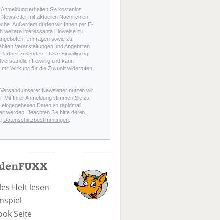
r Anmeldung erhalten Sie kostenlos
Newsletter mit aktuellen Nachrichten
nche. Außerdem dürfen wir Ihnen per E-
h weitere interessante Hinweise zu
angeboten, Umfragen sowie zu
hlten Veranstaltungen und Angeboten
Partner zusenden. Diese Einwilligung
stverständlich freiwillig und kann
t mit Wirkung für die Zukunft widerrufen
 Versand unserer Newsletter nutzen wir
l. Mit Ihrer Anmeldung stimmen Sie zu,
e eingegebenen Daten an rapidmail
elt werden. Beachten Sie bitte deren
d
Datenschutzbestimmungen
.
odenFUXX
les Heft lesen
nspiel
ook Seite