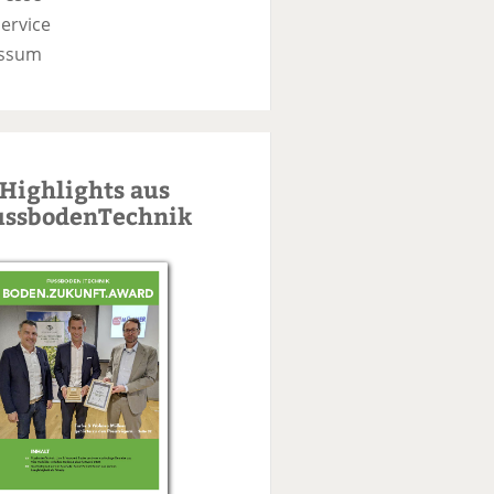
ervice
ssum
Highlights aus
ussbodenTechnik