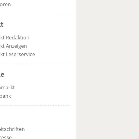
oren
t
kt Redaktion
kt Anzeigen
kt Leserservice
he
nmarkt
bank
itschriften
resse