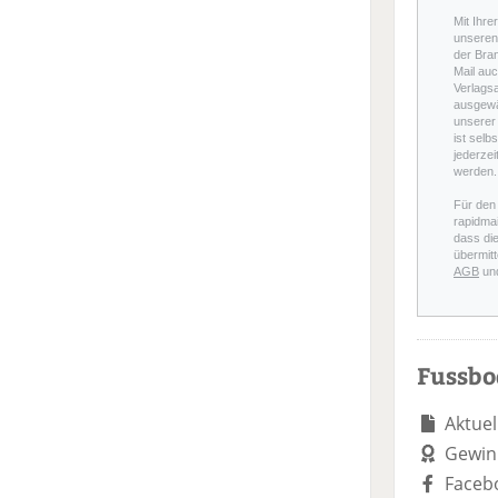
Mit Ihre
unseren 
der Bra
Mail auc
Verlags
ausgewä
unserer 
ist selb
jederzei
werden.
Für den
rapidmai
dass di
übermitt
AGB
un
Fussb
Aktuel
Gewin
Faceb