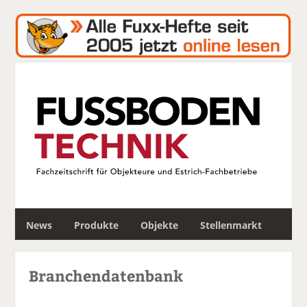
S
News
Produkte
Objekte
Stellenmarkt
u
c
h
Branchendatenbank
e