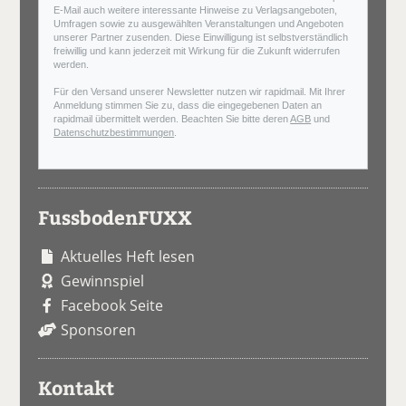
E-Mail auch weitere interessante Hinweise zu Verlagsangeboten,
Umfragen sowie zu ausgewählten Veranstaltungen und Angeboten
unserer Partner zusenden. Diese Einwilligung ist selbstverständlich
freiwillig und kann jederzeit mit Wirkung für die Zukunft widerrufen
werden.
Für den Versand unserer Newsletter nutzen wir rapidmail. Mit Ihrer
Anmeldung stimmen Sie zu, dass die eingegebenen Daten an
rapidmail übermittelt werden. Beachten Sie bitte deren
AGB
und
Datenschutzbestimmungen
.
FussbodenFUXX
Aktuelles Heft lesen
Gewinnspiel
Facebook Seite
Sponsoren
Kontakt