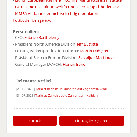
-
ERFMI European Resilient Flooring Manufacturers Institute
-
GUT Gemeinschaft umweltfreundlicher Teppichboden e.V.
-
MMFA Verband der mehrschichtig modularen
Fußbodenbeläge e.V.
Personalien:
- CEO:
Fabrice Barthélemy
- Präsident North America Division:
Jeff Buttitta
- Leitung Parkettproduktion Europa:
Martin Dahlgren
- Präsident Eastern Europe Division:
Slavoljub Martinovic
- General Manager D/A/CH:
Florian Ebner
Relevante Artikel
[27.10.2025]
Tarkett nach neun Monaten auf Vorjahresniveau
[31.07.2025]
Tarkett: Zumeist gute Zahlen zum Halbjahr
Zurück
Eintrag korrigieren