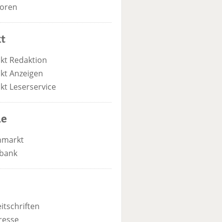
oren
t
kt Redaktion
kt Anzeigen
kt Leserservice
he
nmarkt
bank
itschriften
resse