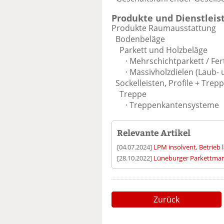
Produkte und Dienstleis
Produkte Raumausstattung
Bodenbeläge
Parkett und Holzbeläge
· Mehrschichtparkett / Fert
· Massivholzdielen (Laub- u
Sockelleisten, Profile + Trep
Treppe
· Treppenkantensysteme
Relevante Artikel
[04.07.2024]
LPM insolvent, Betrieb l
[28.10.2022]
Lüneburger Parkettman
Zurück