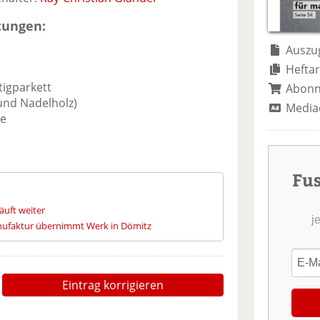
tungen:
Auszug
Heftar
igparkett
Abon
nd Nadelholz)
Media
pe
Fu
äuft weiter
j
ufaktur übernimmt Werk in Dömitz
Eintrag korrigieren