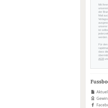
Mit Ihre
unseren 
der Bra
Mail auc
Verlags
ausgewä
unserer 
ist selb
jederzei
werden.
Für den
rapidmai
dass di
übermitt
AGB
un
Fussb
Aktuel
Gewin
Faceb