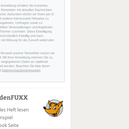
r Anmeldung erhalten Sie kostenlos
Newsletter mit aktuellen Nachrichten
nche. Außerdem dürfen wir Ihnen per E-
h weitere interessante Hinweise zu
angeboten, Umfragen sowie zu
hlten Veranstaltungen und Angeboten
Partner zusenden. Diese Einwilligung
stverständlich freiwillig und kann
t mit Wirkung für die Zukunft widerrufen
 Versand unserer Newsletter nutzen wir
l. Mit Ihrer Anmeldung stimmen Sie zu,
e eingegebenen Daten an rapidmail
elt werden. Beachten Sie bitte deren
d
Datenschutzbestimmungen
.
odenFUXX
les Heft lesen
nspiel
ook Seite