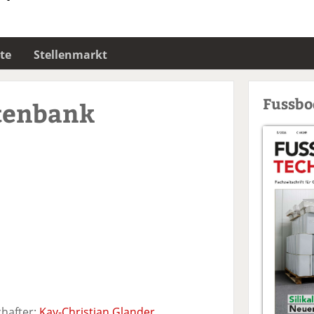
te
Stellenmarkt
Fussb
tenbank
chafter:
Kay-Christian Glander