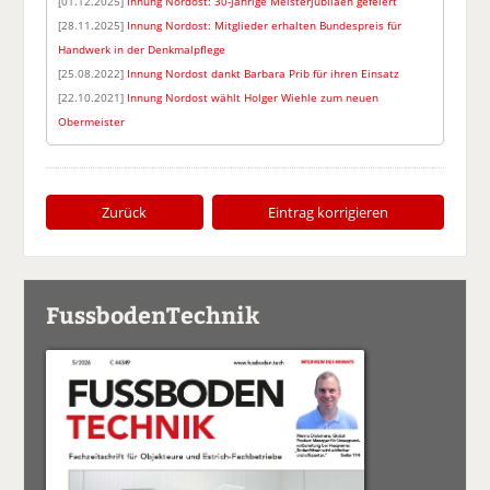
[01.12.2025]
Innung Nordost: 30-jährige Meisterjubiläen gefeiert
[28.11.2025]
Innung Nordost: Mitglieder erhalten Bundespreis für
Handwerk in der Denkmalpflege
[25.08.2022]
Innung Nordost dankt Barbara Prib für ihren Einsatz
[22.10.2021]
Innung Nordost wählt Holger Wiehle zum neuen
Obermeister
Zurück
Eintrag korrigieren
FussbodenTechnik