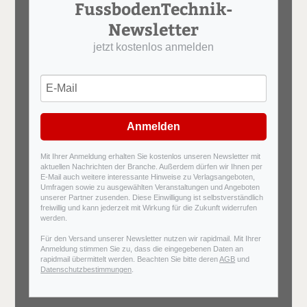
FussbodenTechnik-
Newsletter
jetzt kostenlos anmelden
Anmelden
Mit Ihrer Anmeldung erhalten Sie kostenlos unseren Newsletter mit
aktuellen Nachrichten der Branche. Außerdem dürfen wir Ihnen per
E-Mail auch weitere interessante Hinweise zu Verlagsangeboten,
Umfragen sowie zu ausgewählten Veranstaltungen und Angeboten
unserer Partner zusenden. Diese Einwilligung ist selbstverständlich
freiwillig und kann jederzeit mit Wirkung für die Zukunft widerrufen
werden.
Für den Versand unserer Newsletter nutzen wir rapidmail. Mit Ihrer
Anmeldung stimmen Sie zu, dass die eingegebenen Daten an
rapidmail übermittelt werden. Beachten Sie bitte deren
AGB
und
Datenschutzbestimmungen
.