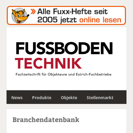
S
News
Produkte
Objekte
Stellenmarkt
u
c
h
Branchendatenbank
e