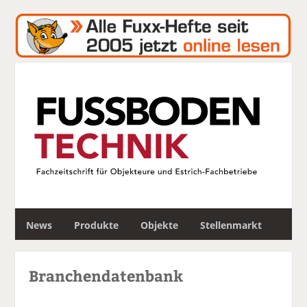
S
News
Produkte
Objekte
Stellenmarkt
u
c
h
Branchendatenbank
e