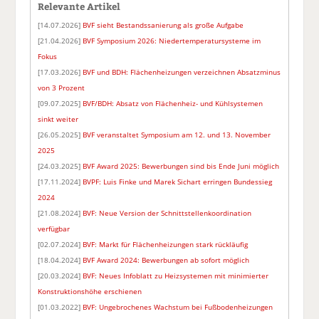
Relevante Artikel
[14.07.2026]
BVF sieht Bestandssanierung als große Aufgabe
[21.04.2026]
BVF Symposium 2026: Niedertemperatursysteme im
Fokus
[17.03.2026]
BVF und BDH: Flächenheizungen verzeichnen Absatzminus
von 3 Prozent
[09.07.2025]
BVF/BDH: Absatz von Flächenheiz- und Kühlsystemen
sinkt weiter
[26.05.2025]
BVF veranstaltet Symposium am 12. und 13. November
2025
[24.03.2025]
BVF Award 2025: Bewerbungen sind bis Ende Juni möglich
[17.11.2024]
BVPF: Luis Finke und Marek Sichart erringen Bundessieg
2024
[21.08.2024]
BVF: Neue Version der Schnittstellenkoordination
verfügbar
[02.07.2024]
BVF: Markt für Flächenheizungen stark rückläufig
[18.04.2024]
BVF Award 2024: Bewerbungen ab sofort möglich
[20.03.2024]
BVF: Neues Infoblatt zu Heizsystemen mit minimierter
Konstruktionshöhe erschienen
[01.03.2022]
BVF: Ungebrochenes Wachstum bei Fußbodenheizungen