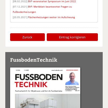
[08.02.2022]
BVF veranstaltet Symposium im Juni 2022
[07.12.2021]
BVF: Merkblatt beantwortet Fragen zu
Fußbodenheizungen
[20.05.2021]
Flächenheizungen weiter im Aufschwung
Zurück
Eintrag korrigieren
FussbodenTechnik