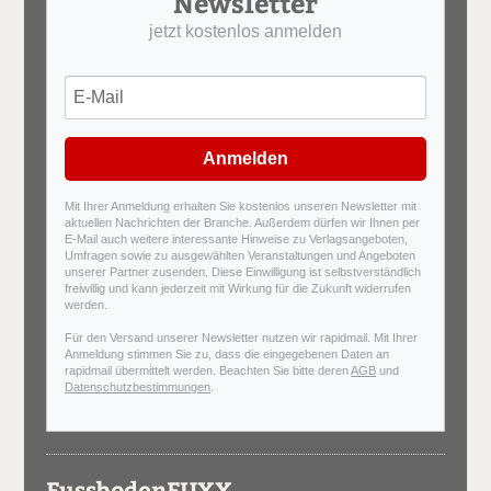
Newsletter
jetzt kostenlos anmelden
Anmelden
Mit Ihrer Anmeldung erhalten Sie kostenlos unseren Newsletter mit
aktuellen Nachrichten der Branche. Außerdem dürfen wir Ihnen per
E-Mail auch weitere interessante Hinweise zu Verlagsangeboten,
Umfragen sowie zu ausgewählten Veranstaltungen und Angeboten
unserer Partner zusenden. Diese Einwilligung ist selbstverständlich
freiwillig und kann jederzeit mit Wirkung für die Zukunft widerrufen
werden.
Für den Versand unserer Newsletter nutzen wir rapidmail. Mit Ihrer
Anmeldung stimmen Sie zu, dass die eingegebenen Daten an
rapidmail übermittelt werden. Beachten Sie bitte deren
AGB
und
Datenschutzbestimmungen
.
FussbodenFUXX