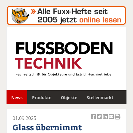
S
News
Produkte
Objekte
Stellenmarkt
u
c
h
01.09.2025
e
Ar
Ar
Ar
Ar
Ar
Glass übernimmt
ti
ti
ti
ti
ti