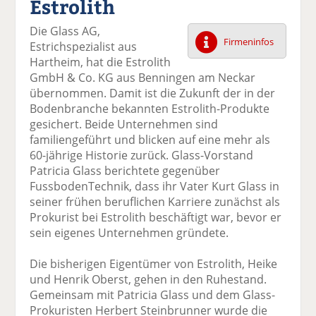
Estrolith
k
k
k
k
k
el
el
el
el
el
Die Glass AG,
a
t
a
p
D
Firmeninfos
Estrichspezialist aus
uf
wi
uf
er
ru
Hartheim, hat die Estrolith
F
tt
Li
E
ck
GmbH & Co. KG aus Benningen am Neckar
ac
er
n
m
e
übernommen. Damit ist die Zukunft der in der
e
n
k
ai
n
Bodenbranche bekannten Estrolith-Produkte
b
e
l
gesichert. Beide Unternehmen sind
o
di
v
familiengeführt und blicken auf eine mehr als
o
n
er
60-jährige Historie zurück. Glass-Vorstand
k
te
se
Patricia Glass berichtete gegenüber
te
il
n
FussbodenTechnik, dass ihr Vater Kurt Glass in
il
e
d
seiner frühen beruflichen Karriere zunächst als
e
n
e
Prokurist bei Estrolith beschäftigt war, bevor er
n
n
sein eigenes Unternehmen gründete.
Die bisherigen Eigentümer von Estrolith, Heike
und Henrik Oberst, gehen in den Ruhestand.
Gemeinsam mit Patricia Glass und dem Glass-
Prokuristen Herbert Steinbrunner wurde die