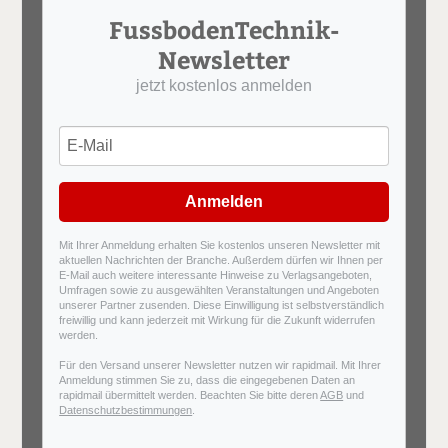
FussbodenTechnik-
Newsletter
jetzt kostenlos anmelden
Anmelden
Mit Ihrer Anmeldung erhalten Sie kostenlos unseren Newsletter mit
aktuellen Nachrichten der Branche. Außerdem dürfen wir Ihnen per
E-Mail auch weitere interessante Hinweise zu Verlagsangeboten,
Umfragen sowie zu ausgewählten Veranstaltungen und Angeboten
unserer Partner zusenden. Diese Einwilligung ist selbstverständlich
freiwillig und kann jederzeit mit Wirkung für die Zukunft widerrufen
werden.
Für den Versand unserer Newsletter nutzen wir rapidmail. Mit Ihrer
Anmeldung stimmen Sie zu, dass die eingegebenen Daten an
rapidmail übermittelt werden. Beachten Sie bitte deren
AGB
und
Datenschutzbestimmungen
.