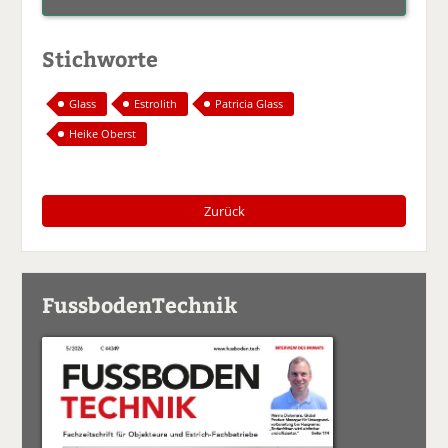
Stichworte
Glass
Estrolith
Patricia Glass
Heike Oberst
Zurück
FussbodenTechnik